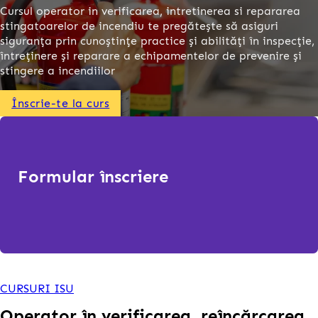
Cursul operator in verificarea, intretinerea si repararea
stingatoarelor de incendiu te pregătește să asiguri
siguranța prin cunoștințe practice și abilități în inspecție,
întreținere și reparare a echipamentelor de prevenire și
stingere a incendiilor
Înscrie-te la curs
Formular înscriere
CURSURI ISU
Operator în verificarea, reîncărcarea