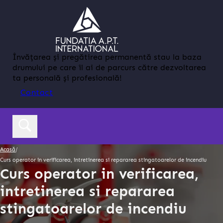
Învățarea și pregătirea permanentă stau la baza
drumului pe care îl ai de parcurs către dezvoltarea
ta personală și profesională!
Contact
Acasă
/
Curs operator in verificarea, intretinerea si repararea stingatoarelor de incendiu
Curs operator in verificarea,
intretinerea si repararea
stingatoarelor de incendiu