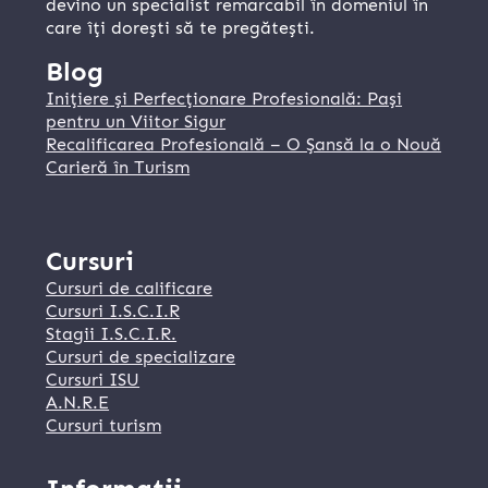
devino un specialist remarcabil în domeniul în
care îți dorești să te pregătești.
Blog
Inițiere și Perfecționare Profesională: Pași
pentru un Viitor Sigur
Recalificarea Profesională – O Șansă la o Nouă
Carieră în Turism
Cursuri
Cursuri de calificare
Cursuri I.S.C.I.R
Stagii I.S.C.I.R.
Cursuri de specializare
Cursuri ISU
A.N.R.E
Cursuri turism