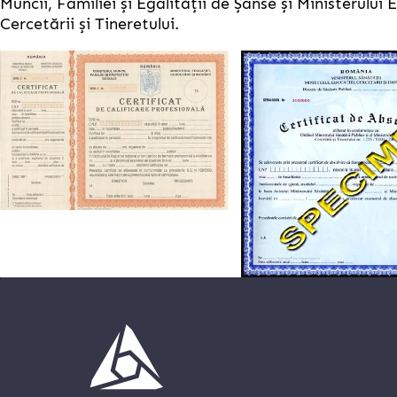
Muncii, Familiei și Egalității de Șanse și Ministerului 
Cercetării și Tineretului.