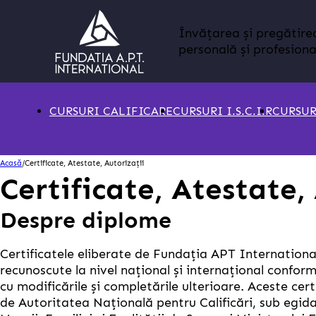
Învățarea și pregătire
personală și profesiona
CURSURI CALIFICARE
CURSURI I.S.C.I.R
CURSUR
Acasă
/
Certificate, Atestate, Autorizații
Certificate, Atestate,
Despre diplome
Certificatele eliberate de Fundația APT Internationa
recunoscute la nivel național și internațional confor
cu modificările și completările ulterioare. Aceste cer
de Autoritatea Națională pentru Calificări, sub egida