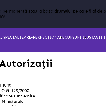
a permanentă stau la baza drumului pe care îl ai de 
lă!
I SPECIALIZARE-PERFECȚIONARE
CURSURI ISU
STAGII I.
 Autorizații
l sunt
m O.G. 129/2000,
tificate sunt emise
 Ministerului