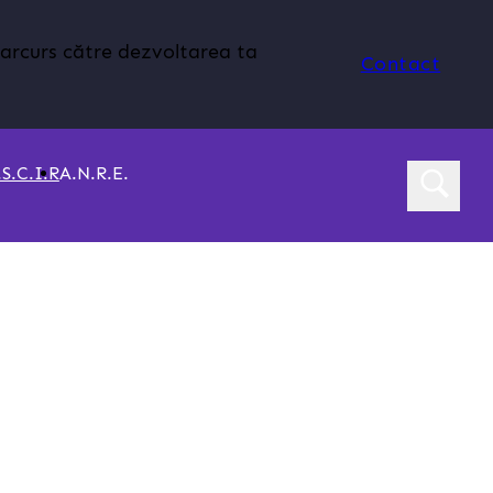
parcurs către dezvoltarea ta
Contact
S.C.I.R
A.N.R.E.